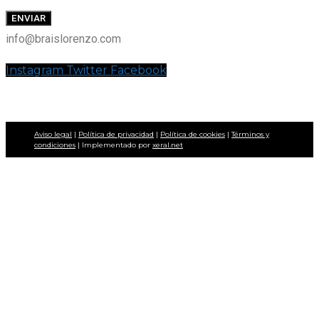
ENVIAR
info@braislorenzo.com
Instagram
Twitter
Facebook
Aviso legal
|
Política de privacidad
|
Política de cookies
|
Términos y
condiciones
| Implementado por
xeral.net