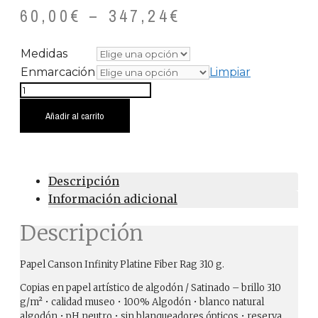
60,00
€
–
347,24
€
Medidas
Enmarcación
Limpiar
Entroido
Domingo
Añadir al carrito
Fareleiro
cantidad
Descripción
Información adicional
Descripción
Papel Canson Infinity Platine Fiber Rag 310 g.
Copias en papel artístico de algodón / Satinado – brillo 310
g/m² • calidad museo • 100% Algodón • blanco natural
algodón • pH neutro • sin blanqueadores ópticos • reserva