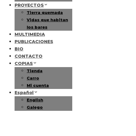
PROYECTOS
Tierra quemada
Vidas que habitan
los bares
MULTIMEDIA
PUBLICACIONES
BIO
CONTACTO
COPIAS
Tienda
Carro
Mi cuenta
Español
English
Galego