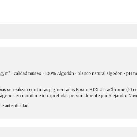
310 g/m² • calidad museo • 100% Algodón • blanco natural algodón • pH n
copias se realizan con tintas pigmentadas Epson HDX UltraChrome (10 c
ágenes en monitor e interpretadas personalmente por Alejandro Novoa
e autenticidad.