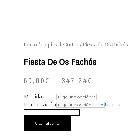
Inicio
/
Copias de Autor
/ Fiesta de Os Fachós
Fiesta De Os Fachós
60,00
€
–
347,24
€
Medidas
Enmarcación
Limpiar
Fiesta
de
Añadir al carrito
Os
Fachós