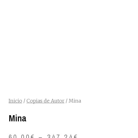
Inicio
/
Copias de Autor
/ Mina
Mina
60,00
€
–
347,24
€