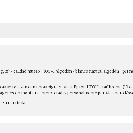
310 g/m² • calidad museo • 100% Algodón • blanco natural algodón • pH n
copias se realizan con tintas pigmentadas Epson HDX UltraChrome (10 c
ágenes en monitor e interpretadas personalmente por Alejandro Novoa
e autenticidad.