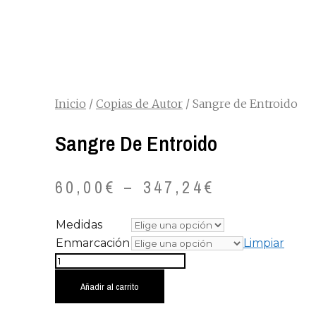
Inicio
/
Copias de Autor
/ Sangre de Entroido
Sangre De Entroido
60,00
€
–
347,24
€
Medidas
Enmarcación
Limpiar
Sangre
de
Añadir al carrito
Entroido
cantidad