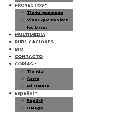
PROYECTOS
Tierra quemada
Vidas que habitan
los bares
MULTIMEDIA
PUBLICACIONES
BIO
CONTACTO
COPIAS
Tienda
Carro
Mi cuenta
Español
English
Galego