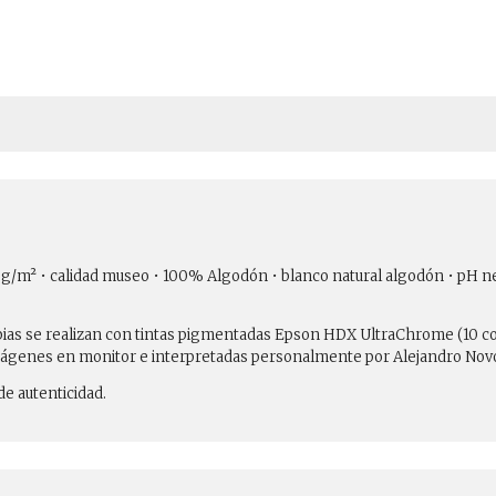
310 g/m² • calidad museo • 100% Algodón • blanco natural algodón • pH n
copias se realizan con tintas pigmentadas Epson HDX UltraChrome (10 c
ágenes en monitor e interpretadas personalmente por Alejandro Novoa
e autenticidad.