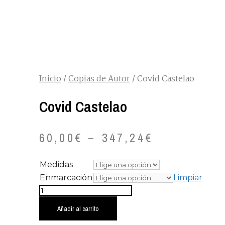
Inicio
/
Copias de Autor
/ Covid Castelao
Covid Castelao
60,00
€
–
347,24
€
Medidas
Enmarcación
Limpiar
Covid
Castelao
Añadir al carrito
cantidad