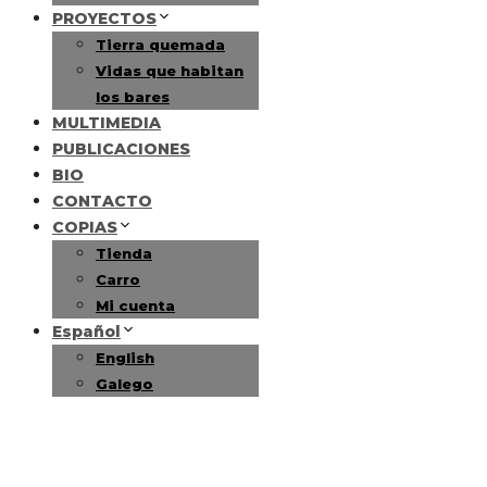
PROYECTOS
Tierra quemada
Vidas que habitan
los bares
MULTIMEDIA
PUBLICACIONES
BIO
CONTACTO
COPIAS
Tienda
Carro
Mi cuenta
Español
English
Galego