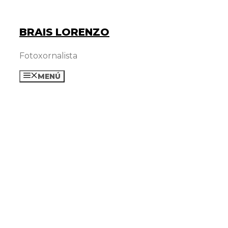
Saltar
ao
BRAIS LORENZO
contido
Fotoxornalista
MENÚ