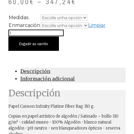
60,00
€
–
347,24
€
Medidas
Enmarcación
Limpiar
Covid
Castelao
Engadir ao carriño
cantidade
Descripción
Información adicional
Descripción
Papel Canson Infinity Platine Fiber Rag 310 g.
Copias en papel artístico de algodón / Satinado – brillo 310
g/m² • calidad museo • 100% Algodón • blanco natural
algodón • pH neutro • sen blanqueadores ópticos • reserva