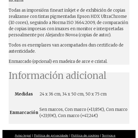
alcalina
Todas as impresións fineart inkjet e de exhibición de copias
realizanse con tintas pigmentadas Epson HDX UltraChrome
(10 cores), seguindo a Norma ISO 3664:2009, de comparación
de copias impresas con imaxes en monitor e interpretadas
persoalmente por Alejandro Novoa (copias de autor).
Todos os exemplares van acompañados dun certificado de
autenticidade.
Enmarcado (opcional) en madeira de arce e cristal.
Información adicional
Medidas
24 x 36 cm, 34 x 50 cm, 50 x 75 cm
Sen marcos, Con marco (+13,85€), Con marco
Enmarcación
(+23,93€), Con marco (+47,24€)
Aviso legal
|
Política de privacidade
|
Política de cookies
|
Termos e