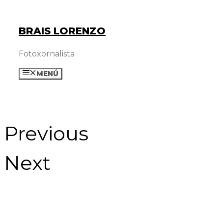
Saltar
ao
BRAIS LORENZO
contido
Fotoxornalista
MENÚ
Previous
Next