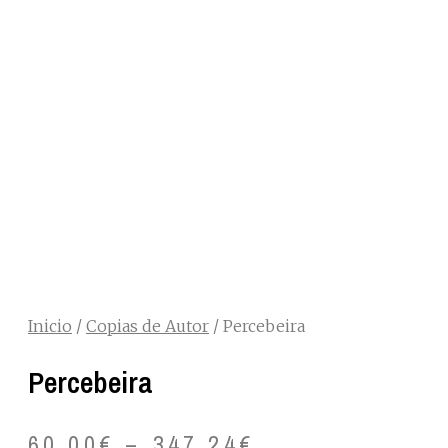
Inicio
/
Copias de Autor
/ Percebeira
Percebeira
60,00
€
–
347,24
€